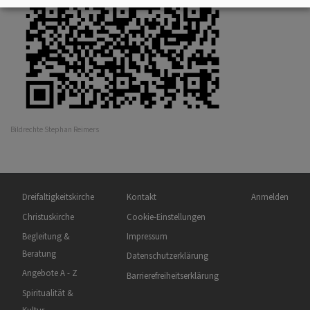
Bildrechte
Stephan Reimers
Hauptnavigation
Fußbereichsmenü
Benutzermen
Dreifaltigkeitskirche
Kontakt
Anmelden
Christuskirche
Cookie-Einstellungen
Begleitung &
Impressum
Beratung
Datenschutzerklärung
Angebote A - Z
Barrierefreiheitserklärung
Spiritualität &