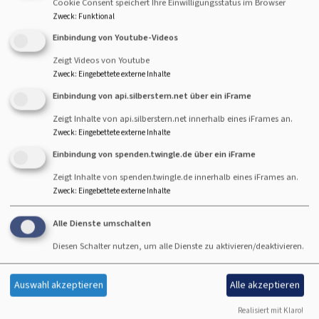
Cookie Consent speichert Ihre Einwilligungsstatus im Browser
Zweck
:
Funktional
Bist du mit dabei – und aus den Jahrgängen 2012-
Einbindung von Youtube-Videos
2013? Dann melde dich an über unsere Homepage und
komm mit deinen Eltern zum Infoabend am 30. Juni
Zeigt Videos von Youtube
um 18:00 Uhr in die Christuskirche.
Zweck
:
Eingebettete externe Inhalte
Wir freuen uns auf euch!
Einbindung von api.silberstern.net über ein iFrame
Marieluise Sonnemeyer und Team
Zeigt Inhalte von api.silberstern.net innerhalb eines iFrames an.
Zweck
:
Eingebettete externe Inhalte
Einbindung von spenden.twingle.de über ein iFrame
Hier geht es zur Anmeldung --
>
https://www.evangelische-termine.de/d-7928046
oder
Zeigt Inhalte von spenden.twingle.de innerhalb eines iFrames an.
Zweck
:
Eingebettete externe Inhalte
QR-Code scannen!
Alle Dienste umschalten
Diesen Schalter nutzen, um alle Dienste zu aktivieren/deaktivieren.
Auswahl akzeptieren
Alle akzeptieren
Realisiert mit Klaro!