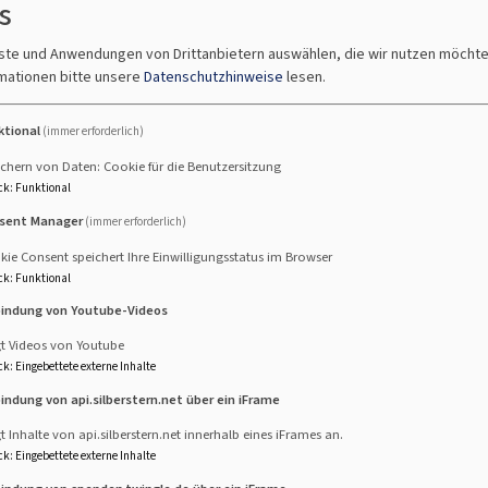
s
ichkeiten der Teilnehmenden anpassen, schwungvollen und au
he für eine Stunde in die Welt des Sitztanzes entführen. Wir 
nste und Anwendungen von Drittanbietern auswählen, die wir nutzen möcht
uni 2026
um 10:15 Uhr im Begegnungszentrum Christuskirche. 
mationen bitte unsere
Datenschutzhinweise
lesen.
ehmer begrenzt. Anmeldung erforderlich bei Beate Güthner, Tel
uen wir uns.
Auch Neu-Einsteiger willkommen
.
ktional
(immer erforderlich)
chern von Daten: Cookie für die Benutzersitzung
ck
:
Funktional
sent Manager
(immer erforderlich)
ie Consent speichert Ihre Einwilligungsstatus im Browser
ck
:
Funktional
bindung von Youtube-Videos
beuren-Neugablonz
gt Videos von Youtube
ck
:
Eingebettete externe Inhalte
bindung von api.silberstern.net über ein iFrame
t Inhalte von api.silberstern.net innerhalb eines iFrames an.
beuren-Neugablonz
ck
:
Eingebettete externe Inhalte