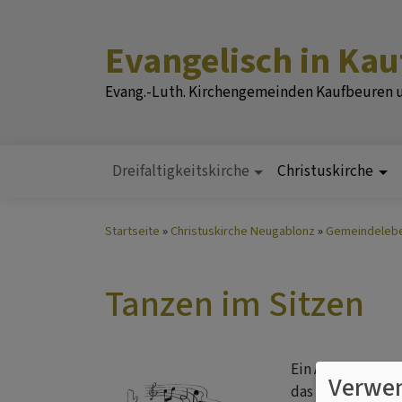
Direkt
zum
Evangelisch in Ka
Inhalt
Evang.-Luth. Kirchengemeinden Kaufbeuren
Dreifaltigkeitskirche
Christuskirche
Hauptnavigation
Startseite
Christuskirche Neugablonz
Gemeindeleb
Tanzen im Sitzen
Ein Angebot in de
Verwen
das Parkett zu s