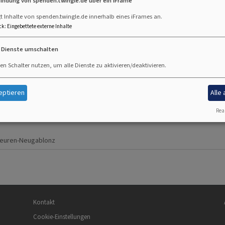
bindung von spenden.twingle.de über ein iFrame
t Inhalte von spenden.twingle.de innerhalb eines iFrames an.
ck
:
Eingebettete externe Inhalte
beuren-Neugablonz
e Dienste umschalten
en Schalter nutzen, um alle Dienste zu aktivieren/deaktivieren.
beuren-Neugablonz
eptieren
Alle
Real
beuren-Neugablonz
Fußbereichsmenü
Be
Kontakt
Cookie-Einstellungen