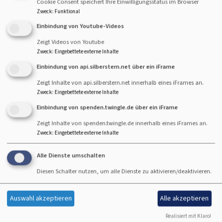
Cookie Consent speichert Ihre Einwilligungsstatus im Browser
der Pfarrerin, dem Pfarrer oder dem Diakon.
Zweck
:
Funktional
Einbindung von Youtube-Videos
Gerne sind wir auch bereit, im Trauerhaus eine
Zeigt Videos von Youtube
Aussegnung vorzunehmen.
Zweck
:
Eingebettete externe Inhalte
Nehmen Sie Kontakt mit "Ihrem" Pfarramt auf
Einbindung von api.silberstern.net über ein iFrame
Zeigt Inhalte von api.silberstern.net innerhalb eines iFrames an.
Dreifaltigkeitskirche unter Tel. 08341/ 95 18 - 0 oder
Zweck
:
Eingebettete externe Inhalte
per
mail.
Einbindung von spenden.twingle.de über ein iFrame
Christuskirche unter Tel. 08341/ 62 192 oder per
mail.
Zeigt Inhalte von spenden.twingle.de innerhalb eines iFrames an.
Zweck
:
Eingebettete externe Inhalte
Weiterführende Informationen zum Thema Sterben, Tod,
Bestattung und Trauer finden Sie
HIER
und unter:
Alle Dienste umschalten
Diesen Schalter nutzen, um alle Dienste zu aktivieren/deaktivieren.
www.velkd.de/gemeinden/seelsorge.php
http://bestattung.bayern-evangelisch.de/
Auswahl akzeptieren
Alle akzeptieren
Realisiert mit Klaro!