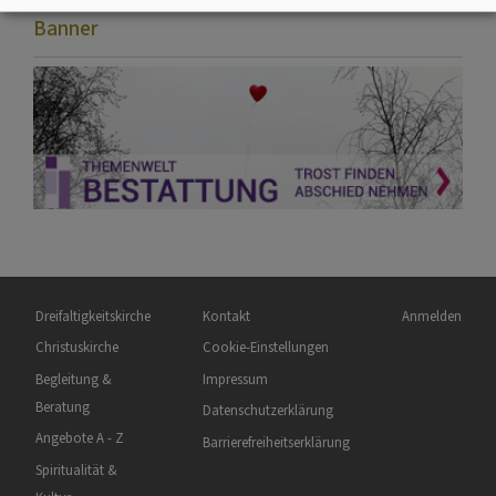
Banner
Hauptnavigation
Fußbereichsmenü
Benutzermen
Dreifaltigkeitskirche
Kontakt
Anmelden
Christuskirche
Cookie-Einstellungen
Begleitung &
Impressum
Beratung
Datenschutzerklärung
Angebote A - Z
Barrierefreiheitserklärung
Spiritualität &