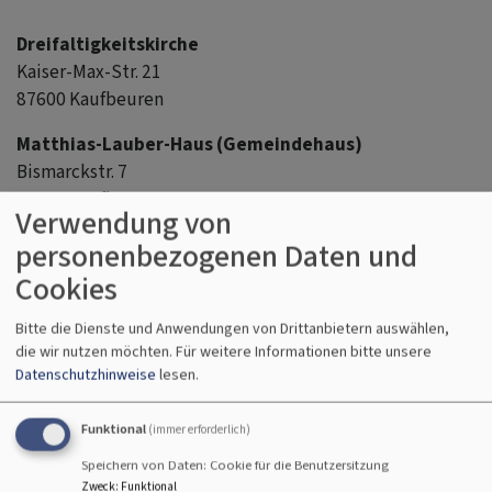
Dreifaltigkeitskirche
Kaiser-Max-Str. 21
87600 Kaufbeuren
Matthias-Lauber-Haus (Gemeindehaus)
Bismarckstr. 7
87600 Kaufbeuren
Verwendung von
Matthias-Lauber-Jugendhaus
personenbezogenen Daten und
Bismarckstr. 9
Cookies
87600 Kaufbeuren
Bitte die Dienste und Anwendungen von Drittanbietern auswählen,
Beratungs- und Büroräume
die wir nutzen möchten.
Für weitere Informationen bitte unsere
Ludwigstr. 24
Datenschutzhinweise
lesen.
87600 Kaufbeuren
Funktional
(immer erforderlich)
Pfarramt
Speichern von Daten: Cookie für die Benutzersitzung
Ludwigstr. 31
Zweck
:
Funktional