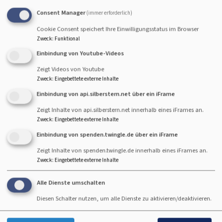
87600 Kaufbeuren
Consent Manager
(immer erforderlich)
Matthias-Lauber-Kinderhaus
Cookie Consent speichert Ihre Einwilligungsstatus im Browser
Bismarckstr. 5
Zweck
:
Funktional
87600 Kaufbeuren
Einbindung von Youtube-Videos
Valentin-Heider-Kindergarten
Zeigt Videos von Youtube
Wagenseilstr. 4
Zweck
:
Eingebettete externe Inhalte
87600 Kaufbeuren
Einbindung von api.silberstern.net über ein iFrame
Zeigt Inhalte von api.silberstern.net innerhalb eines iFrames an.
Arbeitskreis Asyl
Zweck
:
Eingebettete externe Inhalte
Ludwigstr. 51
Einbindung von spenden.twingle.de über ein iFrame
87600 Kaufbeuren
Zeigt Inhalte von spenden.twingle.de innerhalb eines iFrames an.
Kleiderkammer
Zweck
:
Eingebettete externe Inhalte
Ludwigstr. 49
87600 Kaufbeuren
Alle Dienste umschalten
Diesen Schalter nutzen, um alle Dienste zu aktivieren/deaktivieren.
Gottesdienststationen außerhalb Kaufbeurens: