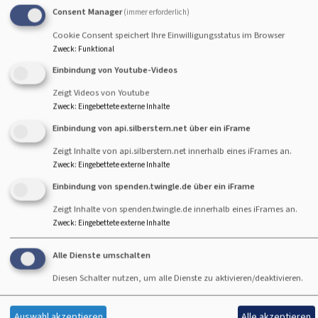
Consent Manager
(immer erforderlich)
Dreifaltigkeitskirche unter Tel. 08341/ 95 18 - 0 oder
Cookie Consent speichert Ihre Einwilligungsstatus im Browser
per
mail.
Zweck
:
Funktional
Einbindung von Youtube-Videos
Christuskirche unter Tel. 08341/ 62 192 oder per
mail.
Zeigt Videos von Youtube
Fragen und Antworten zur Mitgliedschaft in der
Zweck
:
Eingebettete externe Inhalte
evangelischen Kirche finden Sie hier:
Einbindung von api.silberstern.net über ein iFrame
https://kirchenmitgliedschaft.bayern-evangelisch.de/
Zeigt Inhalte von api.silberstern.net innerhalb eines iFrames an.
Zweck
:
Eingebettete externe Inhalte
Wenn Sie den Kircheneintritt nicht wie hier in der
Gemeinde üblich vollziehen wollen, können Sie dies auch
Einbindung von spenden.twingle.de über ein iFrame
etwas anonymer bei der nächstgelegenen
Zeigt Inhalte von spenden.twingle.de innerhalb eines iFrames an.
Kircheneintrittsstelle tun:
Zweck
:
Eingebettete externe Inhalte
http://www.zurueckzurkirche.de/kircheneintrittsstellen.h
Alle Dienste umschalten
Weitere Informationen zum Kircheneintritt und ein
Diesen Schalter nutzen, um alle Dienste zu aktivieren/deaktivieren.
Glaubens-ABC finden Sie unter:
http://www.ekd.de/einsteiger/einsteiger.html
Auswahl akzeptieren
Alle akzeptieren