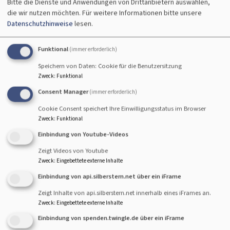
Bitte die Dienste und Anwendungen von Drittanbietern auswählen,
Orgelmusik im Kerzenschein
die wir nutzen möchten.
Für weitere Informationen bitte unsere
Datenschutzhinweise
lesen.
mit Johannes Eppelein (Augsburg)
Kaufbeuren
Dreifaltigkeitskirche Kaufbeuren
Funktional
(immer erforderlich)
Speichern von Daten: Cookie für die Benutzersitzung
Zweck
:
Funktional
Consent Manager
(immer erforderlich)
Cookie Consent speichert Ihre Einwilligungsstatus im Browser
Zweck
:
Funktional
Einbindung von Youtube-Videos
Zeigt Videos von Youtube
Zweck
:
Eingebettete externe Inhalte
Einbindung von api.silberstern.net über ein iFrame
Sa, 20.2. 12 Uhr
Zeigt Inhalte von api.silberstern.net innerhalb eines iFrames an.
Orgelmeditation
Zweck
:
Eingebettete externe Inhalte
Kaufbeuren
Dreifaltigkeitskirche Kaufbeuren
Einbindung von spenden.twingle.de über ein iFrame