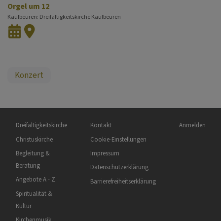
Orgel um 12
Kaufbeuren
Dreifaltigkeitskirche Kaufbeuren
Konzert
Hauptnavigation
Fußbereichsmenü
Benutzermen
Dreifaltigkeitskirche
Kontakt
Anmelden
Christuskirche
Cookie-Einstellungen
Begleitung &
Impressum
Beratung
Datenschutzerklärung
Angebote A - Z
Barrierefreiheitserklärung
Spiritualität &
Kultur
Kirchenmusik