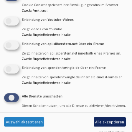
Startseite
Begleitung und Beratung
Diakonische Arbeit
Cookie Consent speichert Ihre Einwilligungsstatus im Browser
Zweck
:
Funktional
Einbindung von Youtube-Videos
Diakonische Arbeit
Zeigt Videos von Youtube
Zweck
:
Eingebettete externe Inhalte
Einbindung von api.silberstern.net über ein iFrame
Hier finden Sie Informationen zu unseren diakonischen
Zeigt Inhalte von api.silberstern.net innerhalb eines iFrames an.
Arbeitsbereichen.
Zweck
:
Eingebettete externe Inhalte
Einbindung von spenden.twingle.de über ein iFrame
Zeigt Inhalte von spenden.twingle.de innerhalb eines iFrames an.
Zweck
:
Eingebettete externe Inhalte
Hauptnavigation
Fußbereichsmenü
Benutzermen
Dreifaltigkeitskirche
Kontakt
Anmelden
Alle Dienste umschalten
Christuskirche
Cookie-Einstellungen
Diesen Schalter nutzen, um alle Dienste zu aktivieren/deaktivieren.
Begleitung &
Impressum
Beratung
Datenschutzerklärung
Auswahl akzeptieren
Alle akzeptieren
Angebote A - Z
Barrierefreiheitserklärung