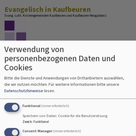
Direkt
Evangelisch in Kaufbeuren
zum
Evang.-Luth. Kirchengemeinden Kaufbeuren und Kaufbeuren-Neugablonz
Inhalt
Verwendung von
personenbezogenen Daten und
Cookies
Hauptnavigation
Bitte die Dienste und Anwendungen von Drittanbietern auswählen,
die wir nutzen möchten.
Für weitere Informationen bitte unsere
Datenschutzhinweise
lesen.
Funktional
(immer erforderlich)
Speichern von Daten: Cookie für die Benutzersitzung
Zweck
:
Funktional
Consent Manager
(immer erforderlich)