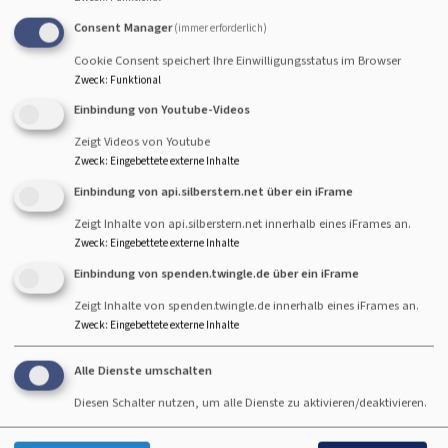
angekündigte Programm. Ende ca. 16:30 Uhr
Consent Manager
(immer erforderlich)
Cookie Consent speichert Ihre Einwilligungsstatus im Browser
Zweck
:
Funktional
Die nächsten Termine finden Sie hier:
Einbindung von Youtube-Videos
Di, 1.9. 14 Uhr
Zeigt Videos von Youtube
Ökumenischer Seniorenkreis im Haken
Zweck
:
Eingebettete externe Inhalte
Reinhold Netz
Einbindung von api.silberstern.net über ein iFrame
Kaufbeuren
St. Peter und Paul Kaufbeuren
Zeigt Inhalte von api.silberstern.net innerhalb eines iFrames an.
Zweck
:
Eingebettete externe Inhalte
Mi, 2.9. 18 Uhr
Einbindung von spenden.twingle.de über ein iFrame
Schafkopfrunde
Zeigt Inhalte von spenden.twingle.de innerhalb eines iFrames an.
Reinhold Netz
Kaufbeuren
Gasthof Zoigl
Zweck
:
Eingebettete externe Inhalte
Alle Dienste umschalten
Mi, 16.9. 18 Uhr
Diesen Schalter nutzen, um alle Dienste zu aktivieren/deaktivieren.
Schafkopfrunde
Reinhold Netz