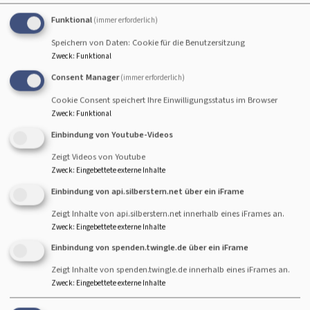
Startseite
Spiritualität & Kultur
Funktional
(immer erforderlich)
Speichern von Daten: Cookie für die Benutzersitzung
Zweck
:
Funktional
Spiritualität & Kultur
Consent Manager
(immer erforderlich)
Cookie Consent speichert Ihre Einwilligungsstatus im Browser
Zweck
:
Funktional
Hier finden Sie alles zu den Themen Gottesdienst,
Einbindung von Youtube-Videos
Meditation, geistliche Begleitung,...
Zeigt Videos von Youtube
Gottesdienste
Zweck
:
Eingebettete externe Inhalte
Einbindung von api.silberstern.net über ein iFrame
Gottesdienste für Kinder und Familien
Zeigt Inhalte von api.silberstern.net innerhalb eines iFrames an.
Meditation
Zweck
:
Eingebettete externe Inhalte
Einbindung von spenden.twingle.de über ein iFrame
Kunst - Kirche - Kultur
Zeigt Inhalte von spenden.twingle.de innerhalb eines iFrames an.
Russlanddeutsche Kulturgeschichte
Zweck
:
Eingebettete externe Inhalte