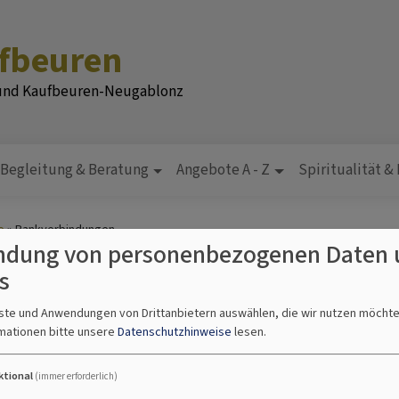
ufbeuren
 und Kaufbeuren-Neugablonz
Begleitung & Beratung
Angebote A - Z
Spiritualität &
e
Bankverbindungen
dung von personenbezogenen Daten 
s
nste und Anwendungen von Drittanbietern auswählen, die wir nutzen möcht
mationen bitte unsere
Datenschutzhinweise
lesen.
ktional
(immer erforderlich)