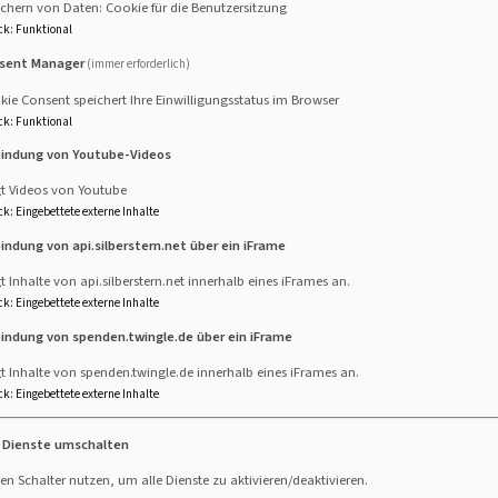
chern von Daten: Cookie für die Benutzersitzung
ck
:
Funktional
sent Manager
(immer erforderlich)
ie Consent speichert Ihre Einwilligungsstatus im Browser
ck
:
Funktional
bindung von Youtube-Videos
gt Videos von Youtube
 e.V.:
ck
:
Eingebettete externe Inhalte
bindung von api.silberstern.net über ein iFrame
t Inhalte von api.silberstern.net innerhalb eines iFrames an.
ck
:
Eingebettete externe Inhalte
bindung von spenden.twingle.de über ein iFrame
t Inhalte von spenden.twingle.de innerhalb eines iFrames an.
ck
:
Eingebettete externe Inhalte
e Dienste umschalten
en Schalter nutzen, um alle Dienste zu aktivieren/deaktivieren.