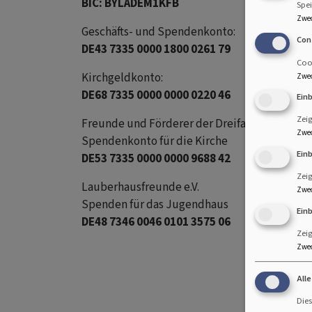
BIC: BYLADEM1KFB
Spei
Zwe
Geschäfts- und Spendenkonto:
Con
DE43 7335 0000 1800 0261 79
Cook
Kirchgeldkonto:
Zwe
DE68 7335 0000 0000 0220 46
Ein
Zei
Freunde und Förderer der Dreifaltigkeitskirche
Zwe
Spendenkonto für die Kirche
Ein
DE53 7335 0000 0000 9688 42
Zeig
Lauberhausfreunde e.V.
Zwe
Spenden für das Jugendhaus
Ein
DE48 7346
0046 0101 3575 06
Zeig
Zwe
All
Dies