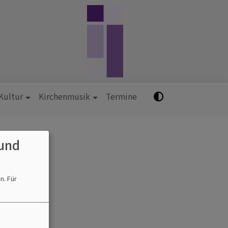
 Kultur
Kirchenmusik
Termine
und
en.
Für