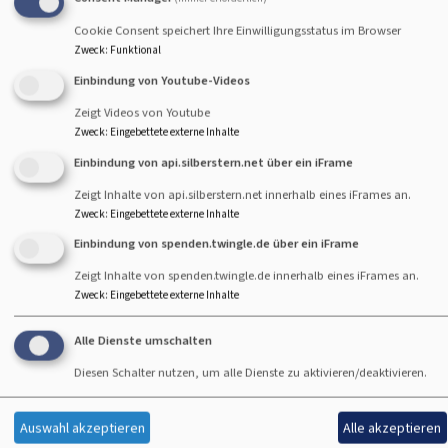
Cookie Consent speichert Ihre Einwilligungsstatus im Browser
Zweck
:
Funktional
Einbindung von Youtube-Videos
Zeigt Videos von Youtube
Zweck
:
Eingebettete externe Inhalte
Sa, 22. Mai
Traugott Mayr
Einbindung von api.silberstern.net über ein iFrame
Sa, 29. Mai
Stefan Mohr
Zeigt Inhalte von api.silberstern.net innerhalb eines iFrames an.
Sa, 5. Juni
Traugott Mayr
Zweck
:
Eingebettete externe Inhalte
Sa, 12. Juni
(Orgelmusik entfällt)
Einbindung von spenden.twingle.de über ein iFrame
Sa, 19. Juni
Traugott Mayr
Zeigt Inhalte von spenden.twingle.de innerhalb eines iFrames an.
Sa, 26. Juni
Klaus Ortler (Nördlingen)
Zweck
:
Eingebettete externe Inhalte
Sa, 3. Juli
(19 Uhr Orgelkonzert Ben van Oosten)
Sa, 10. Juli
Traugott Mayr
Alle Dienste umschalten
Sa. 17. Juli
Frank Müller (Kempten)
Diesen Schalter nutzen, um alle Dienste zu aktivieren/deaktivieren.
Sa. 24. Juli
Traugott Mayr
Sa. 31. Juli
Josef Miltschitzky
Auswahl akzeptieren
Alle akzeptieren
Sa. 7. August
Albin Wirbel