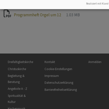
Realisiert mit Klaro!
Programmheft Orgel um 12
1.03 MB
Hauptnavigation
Fußbereichsmenü
Benutzermen
Dreifaltigkeitskirche
Kontakt
Anmelden
Christuskirche
Cookie-Einstellungen
Begleitung &
Impressum
Beratung
Datenschutzerklärung
Angebote A - Z
Barrierefreiheitserklärung
Spiritualität &
Kultur
Kirchenmusik