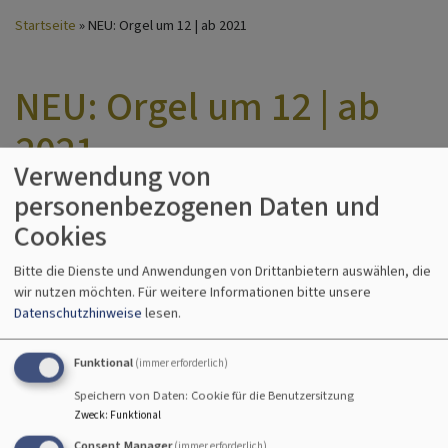
Startseite
NEU: Orgel um 12 | ab 2021
NEU: Orgel um 12 | ab
2021
Verwendung von
personenbezogenen Daten und
Cookies
Bitte die Dienste und Anwendungen von Drittanbietern auswählen, die
jeweils samstags um
wir nutzen möchten.
Für weitere Informationen bitte unsere
12 Uhr
Datenschutzhinweise
lesen.
in der
Dreifaltigkeitskirche
Funktional
(immer erforderlich)
30 Minuten
Speichern von Daten: Cookie für die Benutzersitzung
Zweck
:
Funktional
Orgelmusik mit
geistlichem Impuls
Consent Manager
(immer erforderlich)