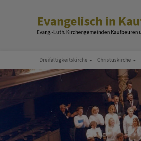
Direkt
zum
Evangelisch in Ka
Inhalt
Evang.-Luth. Kirchengemeinden Kaufbeuren
Dreifaltigkeitskirche
Christuskirche
Hauptnavigation