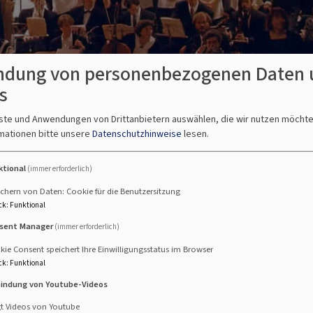
dung von personenbezogenen Daten 
s
nste und Anwendungen von Drittanbietern auswählen, die wir nutzen möcht
mationen bitte unsere
Datenschutzhinweise
lesen.
ktional
(immer erforderlich)
chern von Daten: Cookie für die Benutzersitzung
ck
:
Funktional
sent Manager
(immer erforderlich)
atorium | 1994
ie Consent speichert Ihre Einwilligungsstatus im Browser
ck
:
Funktional
bindung von Youtube-Videos
gt Videos von Youtube