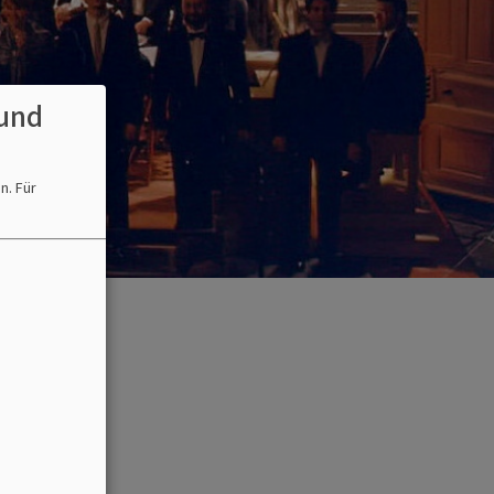
und
en.
Für