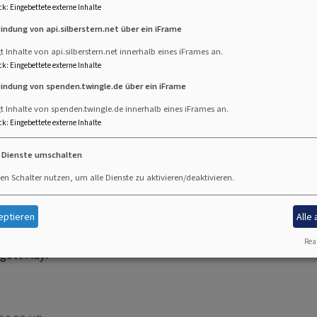
ck
:
Eingebettete externe Inhalte
bindung von api.silberstern.net über ein iFrame
d Orchesterkonzert
t Inhalte von api.silberstern.net innerhalb eines iFrames an.
.1994, 20 Uhr
ck
:
Eingebettete externe Inhalte
eitskirche Kaufbeuren
bindung von spenden.twingle.de über ein iFrame
ößner, Sopran
t Inhalte von spenden.twingle.de innerhalb eines iFrames an.
ck
:
Eingebettete externe Inhalte
, Alt
bner, Tenor
e Dienste umschalten
ertag, Baß
en Schalter nutzen, um alle Dienste zu aktivieren/deaktivieren.
Dreifaltigkeitskirche
nna, Augsburg
eptieren
Alle
emble Bernhard Kratzer, Stuttgart
Real
ugott Mayr