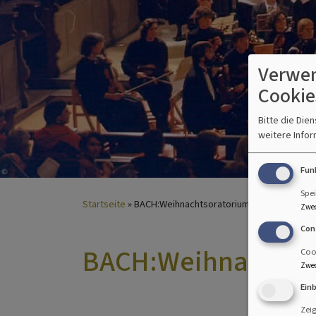
Verwen
Cookie
Bitte die Die
weitere Infor
Fun
Spei
Startseite
BACH:Weihnachtsoratorium | 1994
Zwe
Con
BACH:Weihnachtsor
Cook
Zwe
Ein
Zei