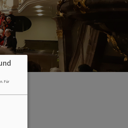
und
en.
Für