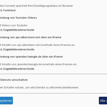
ie Consent speichert Ihre Einwilligungsstatus im Browser
ck
:
Funktional
nd Orchesterkonzert
bindung von Youtube-Videos
gt Videos von Youtube
.12.2022, 18.00 Uhr
ck
:
Eingebettete externe Inhalte
keitskirche Kaufbeuren
bindung von api.silberstern.net über ein iFrame
chmelzl - Sopran
t Inhalte von api.silberstern.net innerhalb eines iFrames an.
lzhauser - Alt
ck
:
Eingebettete externe Inhalte
- Tenor
bindung von spenden.twingle.de über ein iFrame
anebitter - Bass
t Inhalte von spenden.twingle.de innerhalb eines iFrames an.
ck
:
Eingebettete externe Inhalte
er Dreifaltigkeitskirche
ester La Banda
e Dienste umschalten
ott Mayr
en Schalter nutzen, um alle Dienste zu aktivieren/deaktivieren.
eptieren
Alle