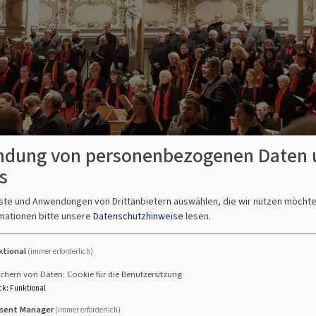
dung von personenbezogenen Daten 
s
nste und Anwendungen von Drittanbietern auswählen, die wir nutzen möcht
mationen bitte unsere
Datenschutzhinweise
lesen.
atorium | 2022
ktional
(immer erforderlich)
chern von Daten: Cookie für die Benutzersitzung
ck
:
Funktional
sent Manager
(immer erforderlich)