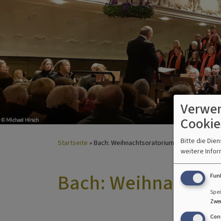
Verwen
Cookie
Bitte die Die
Startseite
Bach: Weihnachtsoratorium | 2022
weitere Infor
Bach: Weihnachtsor
Fun
Spei
Zwe
Con