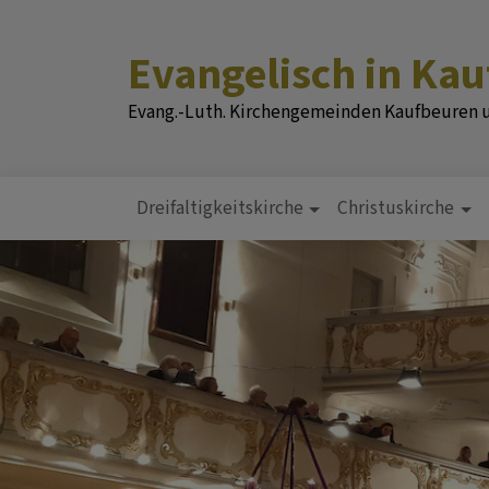
Direkt
zum
Evangelisch in Ka
Inhalt
Evang.-Luth. Kirchengemeinden Kaufbeuren
Dreifaltigkeitskirche
Christuskirche
Hauptnavigation