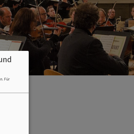
und
en.
Für