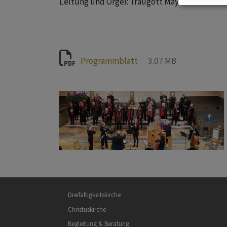
Leitung und Orgel: Traugott Mayr
Programmblatt
3.07 MB
Hauptnavigation
Dreifaltigkeitskirche
Christuskirche
Begleitung & Beratung