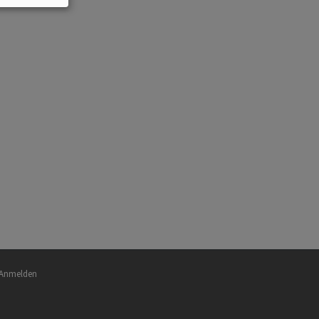
nutzermenü
Anmelden