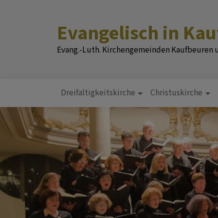
Direkt
zum
Evangelisch in Ka
Inhalt
Evang.-Luth. Kirchengemeinden Kaufbeuren
Dreifaltigkeitskirche
Christuskirche
Hauptnavigation