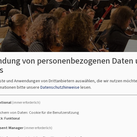
dung von personenbezogenen Daten 
s
nste und Anwendungen von Drittanbietern auswählen, die wir nutzen möcht
mationen bitte unsere
Datenschutzhinweise
lesen.
ktional
(immer erforderlich)
r Heiden Heiland | 2021
chern von Daten: Cookie für die Benutzersitzung
ck
:
Funktional
sent Manager
(immer erforderlich)