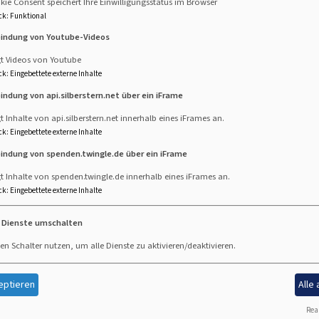
ie Consent speichert Ihre Einwilligungsstatus im Browser
ck
:
Funktional
bindung von Youtube-Videos
ngottesdienst
gt Videos von Youtube
ck
:
Eingebettete externe Inhalte
8.11.2021, 10 Uhr
bindung von api.silberstern.net über ein iFrame
keitskirche Kaufbeuren
t Inhalte von api.silberstern.net innerhalb eines iFrames an.
V 61 "Nun komm, der Heiden Heiland" u.a.
ck
:
Eingebettete externe Inhalte
bindung von spenden.twingle.de über ein iFrame
chmelzl - Sopran
rtreiter - Tenor
t Inhalte von spenden.twingle.de innerhalb eines iFrames an.
ler - Bass
ck
:
Eingebettete externe Inhalte
e Dienste umschalten
er Dreifaltigkeitskirche
en Schalter nutzen, um alle Dienste zu aktivieren/deaktivieren.
 und Silvia Schweinberger, Violine
hner, Bratsche / Bianca Riesner, Violoncello
eptieren
Alle
 Orgel-Continuo
Real