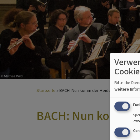
Verwen
Cookie
Bitte die Die
weitere Infor
Startseite
BACH: Nun komm der Heiden Heiland | 2021
Fun
BACH: Nun komm de
Spei
Zwe
Con