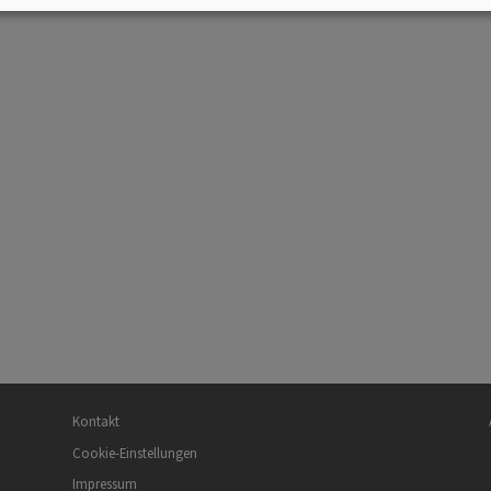
Fußbereichsmenü
Be
Kontakt
Cookie-Einstellungen
Impressum