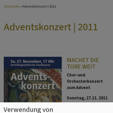
Startseite
Adventskonzert | 2011
Adventskonzert | 2011
MACHET DIE
TORE WEIT
Chor-und
Orchesterkonzert
zum Advent
Sonntag, 27.11. 2011
17.00 Uhr
Verwendung von
Dreifaltigkeitskirche