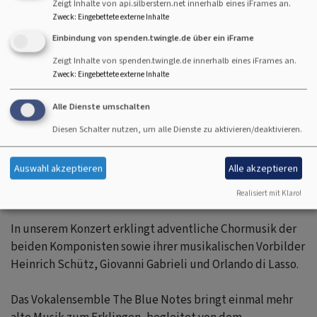
Kritik Adventskonzert
241.63 KB
Zeigt Inhalte von api.silberstern.net innerhalb eines iFrames an.
Zweck
:
Eingebettete externe Inhalte
Presseankündigung
194.6 KB
Einbindung von spenden.twingle.de über ein iFrame
Zeigt Inhalte von spenden.twingle.de innerhalb eines iFrames an.
Zum Programmheft
415.35 KB
Zweck
:
Eingebettete externe Inhalte
Protestantische Kirchenmusik in venezianischer
Alle Dienste umschalten
Klangpracht:
Diesen Schalter nutzen, um alle Dienste zu aktivieren/deaktivieren.
Zwei für die evangelische Kirchenmusik bedeutsame
Auswahl akzeptieren
Alle akzeptieren
Komponisten feiern dieses Jahr ihr 400. Jubiläum:
Johannes Eccard und Andreas Hammerschmidt.
Realisiert mit Klaro!
In unserem Konzert erklingt adventliche Chormusik der
beiden Komponisten sowie ihrer musikalischen Vorbilder
Heinrich Schütz, Giovanni Gabrieli und Orlando di Lasso.
Das Vokalensemble The Blue Notes bringt einmal mehr