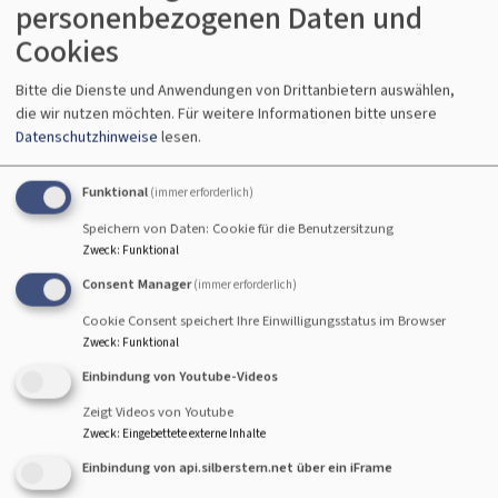
personenbezogenen Daten und
Kaufbeuren
Cookies
Chormusik zum
Advent
Bitte die Dienste und Anwendungen von Drittanbietern auswählen,
die wir nutzen möchten.
Für weitere Informationen bitte unsere
von Johann Eccard
Datenschutzhinweise
lesen.
(400 Todestag 2011) und
Andreas Hammerschmidt (400. Geburtstag 2011)
Funktional
(immer erforderlich)
sowie ihren Vorbildern H.Schütz, G.Gabrieli und Orlandus
Lassus
Speichern von Daten: Cookie für die Benutzersitzung
Zweck
:
Funktional
Vokalensemble The Blue Notes
Consent Manager
(immer erforderlich)
La Banda, Augsburg, Orchester für alte Musik
Cookie Consent speichert Ihre Einwilligungsstatus im Browser
auf Renaissance-Instrumenten
Zweck
:
Funktional
Einbindung von Youtube-Videos
Leitung: Traugott Mayr
Zeigt Videos von Youtube
Zweck
:
Eingebettete externe Inhalte
Einbindung von api.silberstern.net über ein iFrame