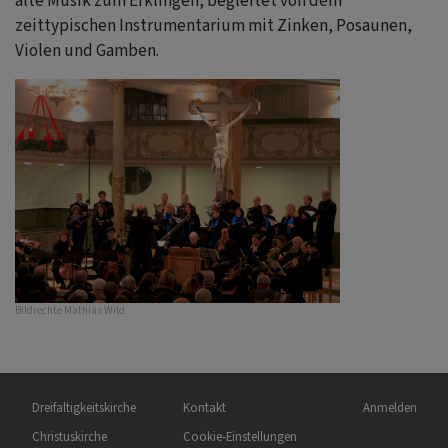
alte Musik zum Erklingen, begleitet von dem
zeittypischen Instrumentarium mit Zinken, Posaunen,
Violen und Gamben.
Bildrechte
Mathias Wild
Hauptnavigation
Fußbereichsmenü
Benutzermen
Dreifaltigkeitskirche
Kontakt
Anmelden
Christuskirche
Cookie-Einstellungen