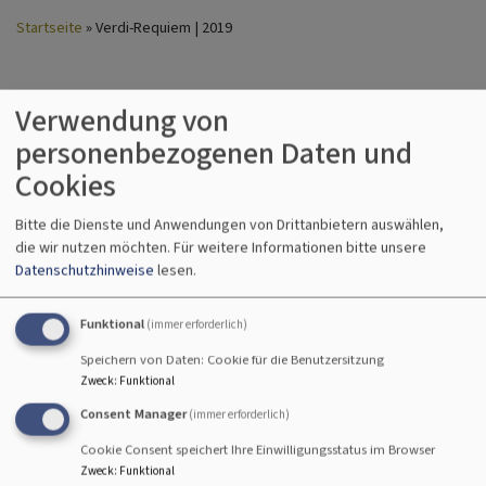
Startseite
Verdi-Requiem | 2019
Verdi-Requiem | 2019
Verwendung von
personenbezogenen Daten und
Cookies
Bitte die Dienste und Anwendungen von Drittanbietern auswählen,
die wir nutzen möchten.
Für weitere Informationen bitte unsere
Chor- und
Datenschutzhinweise
lesen.
Funktional
(immer erforderlich)
Speichern von Daten: Cookie für die Benutzersitzung
Zweck
:
Funktional
Consent Manager
(immer erforderlich)
Cookie Consent speichert Ihre Einwilligungsstatus im Browser
Zweck
:
Funktional