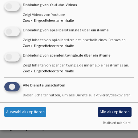
Einbindung von Youtube-Videos
Zeigt Videos von Youtube
Zweck
:
Eingebettete externe Inhalte
Einbindung von api.silberstern.net über ein iFrame
Orchesterkonzert
Zeigt Inhalte von api.silberstern.net innerhalb eines iFrames an.
Sonntag, 24.11.2019, 19.00 Uhr
Zweck
:
Eingebettete externe Inhalte
Dreifaltigkeitskirche Kaufbeuren
Einbindung von spenden.twingle.de über ein iFrame
Zeigt Inhalte von spenden.twingle.de innerhalb eines iFrames an.
Nathalie de Montmollin - Sopran
Zweck
:
Eingebettete externe Inhalte
Kinga Dobay - Mezzosopran
Andrew Richards - Tenor
Alle Dienste umschalten
Johannes Mooser - Bass
Diesen Schalter nutzen, um alle Dienste zu aktivieren/deaktivieren.
Kantorei der Dreifaltigkeitskirche
Petrus-Chor Neu-Ulm
Auswahl akzeptieren
Alle akzeptieren
Collegium Musicum Neu-Ulm
Realisiert mit Klaro!
Ltg.: Traugott Mayr