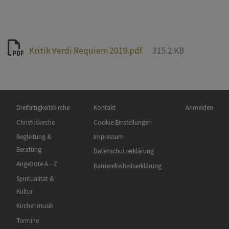
Kritik Verdi Requiem 2019.pdf
315.2 KB
Hauptnavigation
Fußbereichsmenü
Benutzermen
Dreifaltigkeitskirche
Kontakt
Anmelden
Christuskirche
Cookie-Einstellungen
Begleitung &
Impressum
Beratung
Datenschutzerklärung
Angebote A - Z
Barrierefreiheitserklärung
Spiritualität &
Kultur
Kirchenmusik
Termine