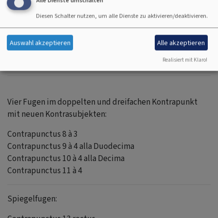
Alle Dienste umschalten
Drei Gegenfugen:
Diesen Schalter nutzen, um alle Dienste zu aktivieren/deaktivieren.
Contrapunctus 5
Contrapunctus 6 · 4 in stylo francese
Auswahl akzeptieren
Alle akzeptieren
Contrapunctus 7 à 4 per Augmentationenm et
Diminutionem
Realisiert mit Klaro!
Vier Fugen im doppelten und dreifachen Kontrapunkt
mit neuen Kontrasubjekten:
Contrapunctus 8 à 3
Contrapunctus 9 à 4 alla Duodecima
Contrapunctus 10 à 4 alla Decima
Contrapunctus 11 à 4
Spiegelfugen: