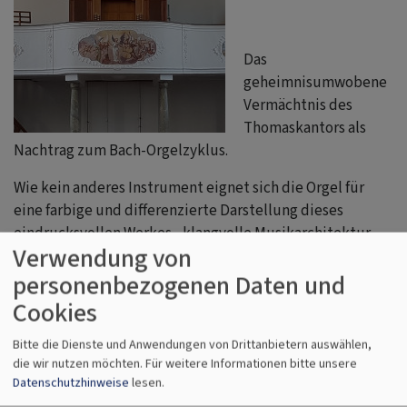
Das
geheimnisumwobene
Vermächtnis des
Thomaskantors als
Nachtrag zum Bach-Orgelzyklus.
Wie kein anderes Instrument eignet sich die Orgel für
eine farbige und differenzierte Darstellung dieses
eindrucksvollen Werkes - klangvolle Musikarchitektur
Verwendung von
keineswegs nur für Spezialisten!
personenbezogenen Daten und
Ein Konzert in Zusammenarbeit mit dem Kuratorium der
Cookies
Sommerkonzerte in der Wallfahrtskirche St. Alban in
Görwangs
Bitte die Dienste und Anwendungen von Drittanbietern auswählen,
die wir nutzen möchten.
Für weitere Informationen bitte unsere
Datenschutzhinweise
lesen.