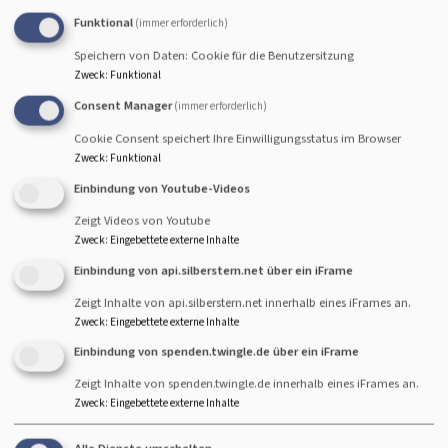
Besprechung in der Allgäuer Zeitung
634.07 KB
Funktional
(immer erforderlich)
Weitere Informationen zum Werk:
Speichern von Daten: Cookie für die Benutzersitzung
Zweck
:
Funktional
Programmblatt
230.01 KB
Consent Manager
(immer erforderlich)
Cookie Consent speichert Ihre Einwilligungsstatus im Browser
Johann Sebastian Bach
Zweck
:
Funktional
Einbindung von Youtube-Videos
Die Kunst der Fuge, BWV 1080
Zeigt Videos von Youtube
Spätfassung des Originaldrucks
Zweck
:
Eingebettete externe Inhalte
Einbindung von api.silberstern.net über ein iFrame
Vier Fugen im einfachen Kontrapunkt:
Zeigt Inhalte von api.silberstern.net innerhalb eines iFrames an.
Contrapunctus 1
Zweck
:
Eingebettete externe Inhalte
Contrapunctus 2
Einbindung von spenden.twingle.de über ein iFrame
Contrapunctus 3
Zeigt Inhalte von spenden.twingle.de innerhalb eines iFrames an.
Contrapunctus 4
Zweck
:
Eingebettete externe Inhalte